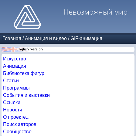
Невозможный мир
Главная
/
Анимация и видео
/
GIF-анимация
Искусство
Анимация
Библиотека фигур
Статьи
Программы
События и выставки
Ссылки
Новости
О проекте...
Поиск авторов
Сообщество