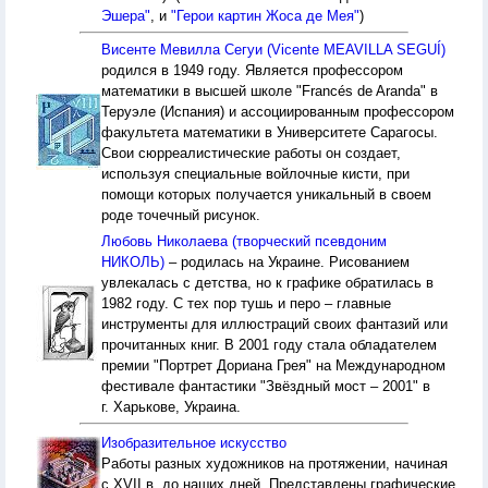
Эшера"
, и
"Герои картин Жоса де Мея"
)
Висенте Мевилла Сегуи (Vicente MEAVILLA SEGUÍ)
родился в 1949 году. Является профессором
математики в высшей школе "Francés de Aranda" в
Теруэле (Испания) и ассоциированным профессором
факультета математики в Университете Сарагосы.
Свои сюрреалистические работы он создает,
используя специальные войлочные кисти, при
помощи которых получается уникальный в своем
роде точечный рисунок.
Любовь Николаева (творческий псевдоним
НИКОЛЬ)
– родилась на Украине. Рисованием
увлекалась с детства, но к графике обратилась в
1982 году. С тех пор тушь и перо – главные
инструменты для иллюстраций своих фантазий или
прочитанных книг. В 2001 году стала обладателем
премии "Портрет Дориана Грея" на Международном
фестивале фантастики "Звёздный мост – 2001" в
г. Харькове, Украина.
Изобразительное искусство
Работы разных художников на протяжении, начиная
с XVII в. до наших дней. Представлены графические