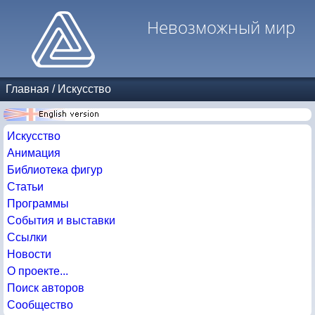
Невозможный мир
Главная
/
Искусство
Искусство
Анимация
Библиотека фигур
Статьи
Программы
События и выставки
Ссылки
Новости
О проекте...
Поиск авторов
Сообщество