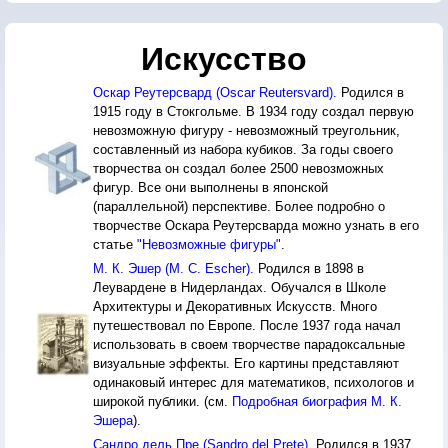
Искусство
Оскар Реутерсвард (Oscar Reutersvard).
Родился в
1915 году в Стокгольме. В 1934 году создал первую
невозможную фигуру - невозможный треугольник,
составленный из набора кубиков. За годы своего
творчества он создал более 2500 невозможных
фигур. Все они выполнены в японской
(параллельной) перспективе. Более подробно о
творчестве Оскара Реутерсварда можно узнать в его
статье
"Невозможные фигуры"
.
М. К. Эшер (M. C. Escher).
Родился в 1898 в
Леувардене в Нидерландах. Обучался в Школе
Архитектуры и Декоративных Искусств. Много
путешествовал по Европе. После 1937 года начал
использовать в своем творчестве парадоксальные
визуальные эффекты. Его картины представляют
одинаковый интерес для математиков, психологов и
широкой публики. (см.
Подробная биография М. К.
Эшера
).
Сандро дель Пре (Sandro del Prete).
Родился в 1937