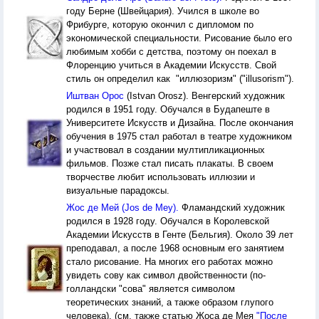
году Берне (Швейцария). Учился в школе во
Фрибурге, которую окончил с дипломом по
экономической специальности. Рисование было его
любимым хобби с детства, поэтому он поехал в
Флоренцию учиться в Академии Искусств. Свой
стиль он определил как "иллюзоризм" ("illusorism").
Иштван Орос
(Istvan Orosz). Венгерский художник
родился в 1951 году. Обучался в Будапеште в
Университете Искусств и Дизайна. После окончания
обучения в 1975 стал работал в театре художником
и участвовал в создании мултипликационных
фильмов. Позже стал писать плакаты. В своем
творчестве любит использовать иллюзии и
визуальные парадоксы.
Жос де Мей (Jos de Mey).
Фламандский художник
родился в 1928 году. Обучался в Королевской
Академии Искусств в Генте (Бельгия). Около 39 лет
преподавал, а после 1968 основным его занятием
стало рисование. На многих его работах можно
увидеть сову как символ двойственности (по-
голландски "сова" является символом
теоретических знаний, а также образом глупого
человека). (см. также статью Жоса де Мея
"После