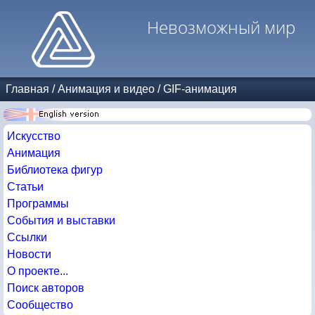
Невозможный мир
Главная
/
Анимация и видео
/
GIF-анимация
Искусство
Анимация
Библиотека фигур
Статьи
Программы
События и выставки
Ссылки
Новости
О проекте...
Поиск авторов
Сообщество