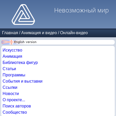
Невозможный мир
Главная
/
Анимация и видео
/
Онлайн-видео
Искусство
Анимация
Библиотека фигур
Статьи
Программы
События и выставки
Ссылки
Новости
О проекте...
Поиск авторов
Сообщество