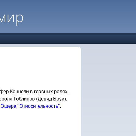
мир
ер Коннели в главных ролях,
роля Гоблинов (Девид Боуи).
. Эшера
"Относительность"
.