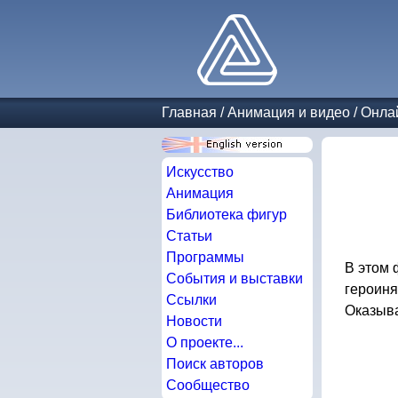
Главная
/
Анимация и видео
/
Онла
Искусство
Анимация
Библиотека фигур
Статьи
Программы
В этом
События и выставки
героиня
Ссылки
Оказыва
Новости
О проекте...
Поиск авторов
Сообщество