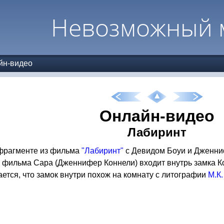
Невозможный 
йн-видео
Онлайн-видео
Лабиринт
 фрагменте из фильма
"Лабиринт"
с Девидом Боуи и Дженниф
 фильма Сара (Дженнифер Коннели) входит внутрь замка Ко
ется, что замок внутри похож на комнату с литографии
М.К