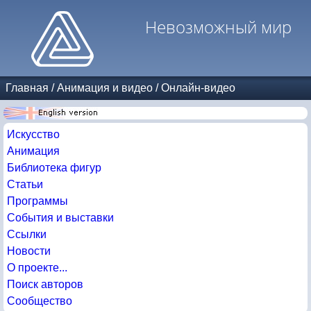
Невозможный мир
Главная
/
Анимация и видео
/
Онлайн-видео
Искусство
Анимация
Библиотека фигур
Статьи
Программы
События и выставки
Ссылки
Новости
О проекте...
Поиск авторов
Сообщество