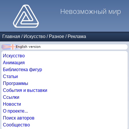
Невозможный мир
Главная
/
Искусство
/
Разное
/
Реклама
Искусство
Анимация
Библиотека фигур
Статьи
Программы
События и выставки
Ссылки
Новости
О проекте...
Поиск авторов
Сообщество