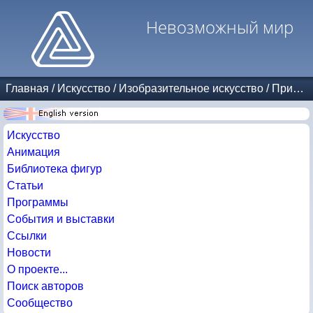
Невозможный мир
Главная
/
Искусство
/
Изобразительное искусство
/
Прикладное искусство
Искусство
Анимация
Библиотека фигур
Статьи
Программы
События и выставки
Ссылки
Новости
О проекте...
Поиск авторов
Сообщество