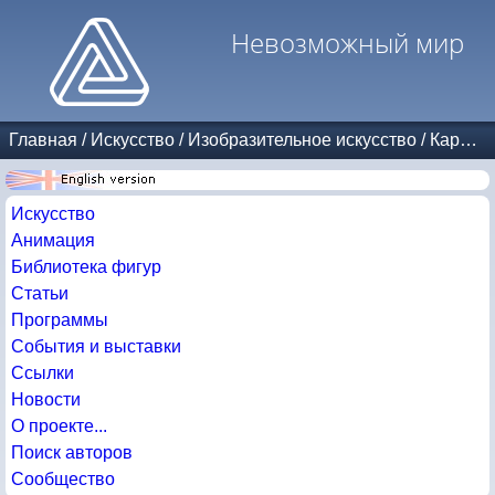
Невозможный мир
Главная
/
Искусство
/
Изобразительное искусство
/
Карикатуры
Искусство
Анимация
Библиотека фигур
Статьи
Программы
События и выставки
Ссылки
Новости
О проекте...
Поиск авторов
Сообщество