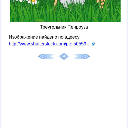
Треугольник Пенроуза
Изображение найдено по адресу
http://www.shutterstock.com/pic-50559682/stock-vector-penrose-triangle.html