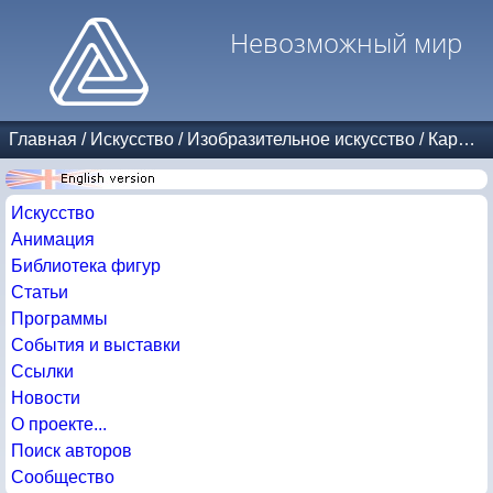
Невозможный мир
Главная
/
Искусство
/
Изобразительное искусство
/
Карикатуры
Искусство
Анимация
Библиотека фигур
Статьи
Программы
События и выставки
Ссылки
Новости
О проекте...
Поиск авторов
Сообщество