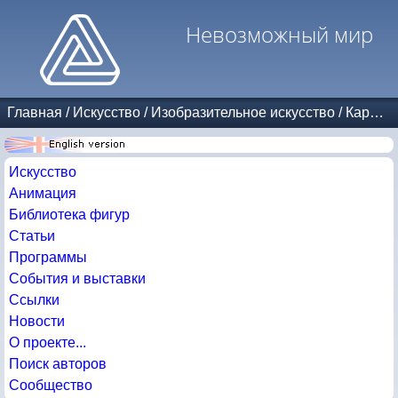
Невозможный мир
Главная
/
Искусство
/
Изобразительное искусство
/
Карикатуры
Искусство
Анимация
Библиотека фигур
Статьи
Программы
События и выставки
Ссылки
Новости
О проекте...
Поиск авторов
Сообщество