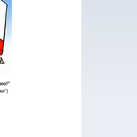
но!"
ки")