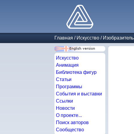
Главная
/
Искусство
/
Изобразитель
Искусство
Анимация
Библиотека фигур
Статьи
Программы
События и выставки
Ссылки
Новости
О проекте...
Поиск авторов
Сообщество