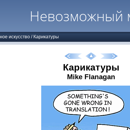
Невозможный 
ное искусство
/
Карикатуры
Карикатуры
Mike Flanagan