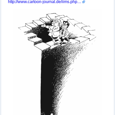
http://www.cartoon-journal.de/iims.php?name=IIMS_News&file=article&ims=2341