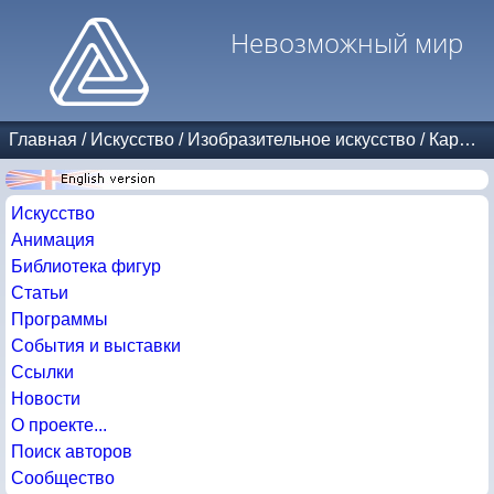
Невозможный мир
Главная
/
Искусство
/
Изобразительное искусство
/
Карикатуры
Искусство
Анимация
Библиотека фигур
Статьи
Программы
События и выставки
Ссылки
Новости
О проекте...
Поиск авторов
Сообщество