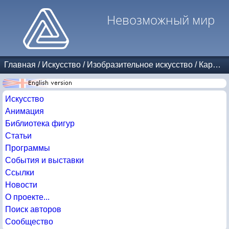
Невозможный мир
Главная
/
Искусство
/
Изобразительное искусство
/
Карикатуры
Искусство
Анимация
Библиотека фигур
Статьи
Программы
События и выставки
Ссылки
Новости
О проекте...
Поиск авторов
Сообщество