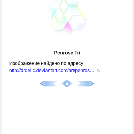
Penrose Tri
Изображение найдено по адресу
http://drdelic.deviantart.com/art/penrose-tri-342298624
.