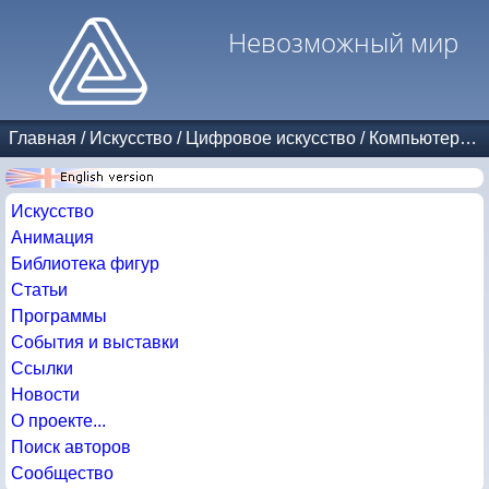
Невозможный мир
Главная
/
Искусство
/
Цифровое искусство
/
Компьютерная графика
Искусство
Анимация
Библиотека фигур
Статьи
Программы
События и выставки
Ссылки
Новости
О проекте...
Поиск авторов
Сообщество