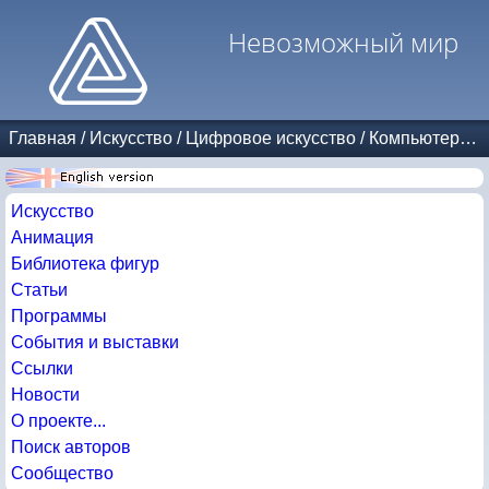
Невозможный мир
Главная
/
Искусство
/
Цифровое искусство
/
Компьютерная графика
Искусство
Анимация
Библиотека фигур
Статьи
Программы
События и выставки
Ссылки
Новости
О проекте...
Поиск авторов
Сообщество