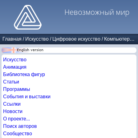
Невозможный мир
Главная
/
Искусство
/
Цифровое искусство
/
Компьютерная графика
Искусство
Анимация
Библиотека фигур
Статьи
Программы
События и выставки
Ссылки
Новости
О проекте...
Поиск авторов
Сообщество