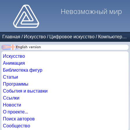
Невозможный мир
Главная
/
Искусство
/
Цифровое искусство
/
Компьютерная графика
Искусство
Анимация
Библиотека фигур
Статьи
Программы
События и выставки
Ссылки
Новости
О проекте...
Поиск авторов
Сообщество