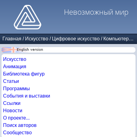
Невозможный мир
Главная
/
Искусство
/
Цифровое искусство
/
Компьютерная графика
Искусство
Анимация
Библиотека фигур
Статьи
Программы
События и выставки
Ссылки
Новости
О проекте...
Поиск авторов
Сообщество