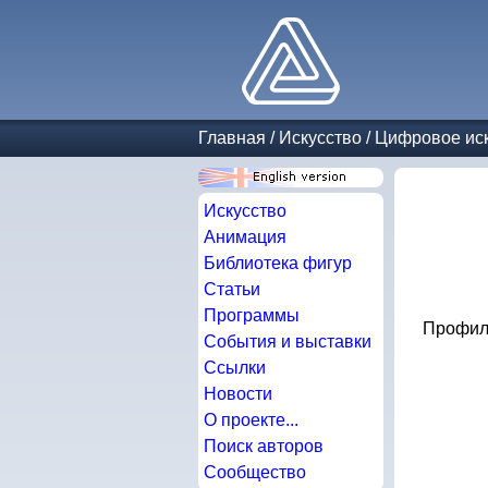
Главная
/
Искусство
/
Цифровое иск
Искусство
Анимация
Библиотека фигур
Статьи
Программы
Профиль
События и выставки
Ссылки
Новости
О проекте...
Поиск авторов
Сообщество