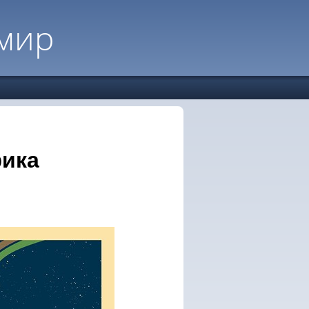
мир
ика