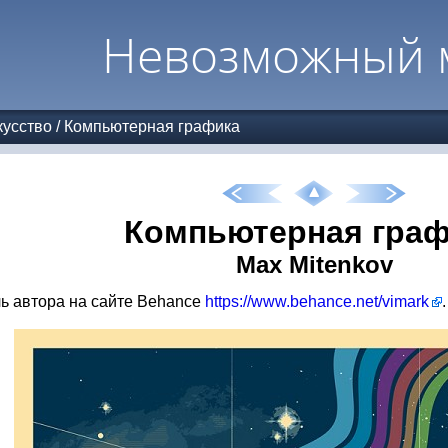
Невозможный 
усство
/
Компьютерная графика
Компьютерная граф
Max Mitenkov
 автора на сайте Behance
https://www.behance.net/vimark
.