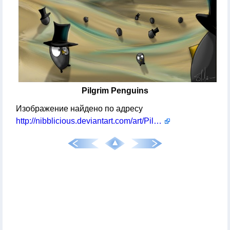
Pilgrim Penguins
Изображение найдено по адресу
http://nibblicious.deviantart.com/art/Pilgrim-Penguins-129522854