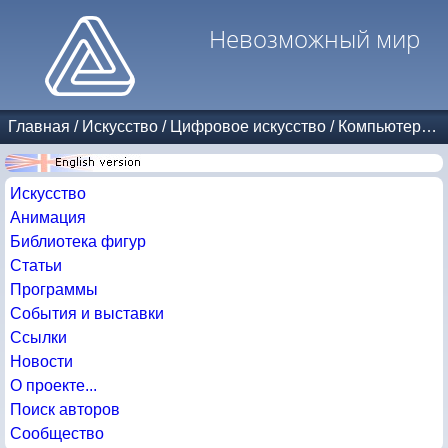
Невозможный мир
Главная
/
Искусство
/
Цифровое искусство
/
Компьютерная графика
Искусство
Анимация
Библиотека фигур
Статьи
Программы
События и выставки
Ссылки
Новости
О проекте...
Поиск авторов
Сообщество