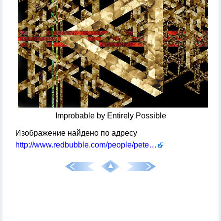
Improbable by Entirely Possible
Изображение найдено по адресу
http://www.redbubble.com/people/peterharpley/art/1266193-1-improbable-but-entirely-possible