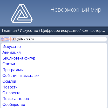
Невозможный мир
Главная
/
Искусство
/
Цифровое искусство
/
Компьютерная графика
Искусство
Анимация
Библиотека фигур
Статьи
Программы
События и выставки
Ссылки
Новости
О проекте...
Поиск авторов
Сообщество