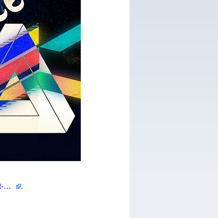
http://unlond0n.deviantart.com/art/Art-vs-Science-Retro-275031154
.