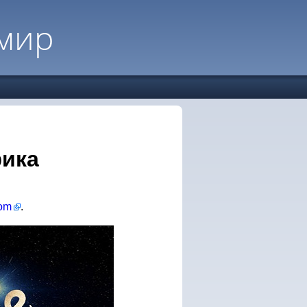
мир
ика
com
.