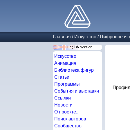
Главная
/
Искусство
/
Цифровое иск
Искусство
Анимация
Библиотека фигур
Статьи
Программы
Профиль
События и выставки
Ссылки
Новости
О проекте...
Поиск авторов
Сообщество