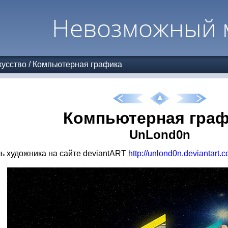
Невозможный 
усство
/
Компьютерная графика
Компьютерная граф
UnLond0n
 художника на сайте deviantART
http://unlond0n.deviantart.