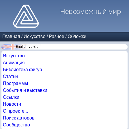
Невозможный мир
Главная
/
Искусство
/
Разное
/
Обложки
Искусство
Анимация
Библиотека фигур
Статьи
Программы
События и выставки
Ссылки
Новости
О проекте...
Поиск авторов
Сообщество