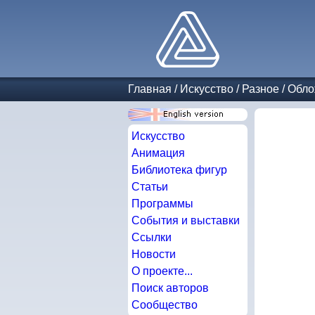
Главная
/
Искусство
/
Разное
/
Обло
Искусство
Анимация
Библиотека фигур
Статьи
Программы
События и выставки
Ссылки
Новости
О проекте...
Поиск авторов
Сообщество