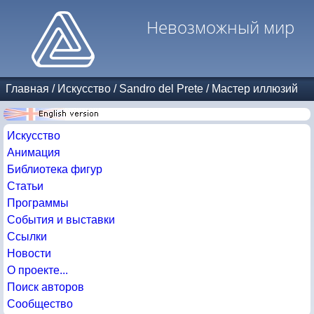
Невозможный мир
Главная
/
Искусство
/
Sandro del Prete
/
Мастер иллюзий
Искусство
Анимация
Библиотека фигур
Статьи
Программы
События и выставки
Ссылки
Новости
О проекте...
Поиск авторов
Сообщество