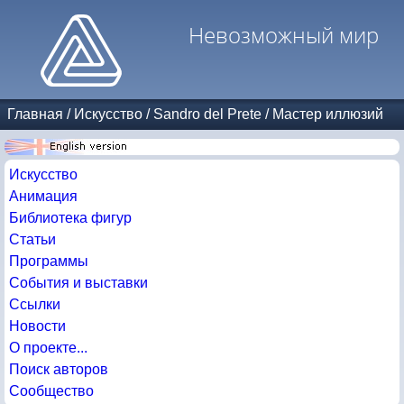
Невозможный мир
Главная
/
Искусство
/
Sandro del Prete
/
Мастер иллюзий
Искусство
Анимация
Библиотека фигур
Статьи
Программы
События и выставки
Ссылки
Новости
О проекте...
Поиск авторов
Сообщество