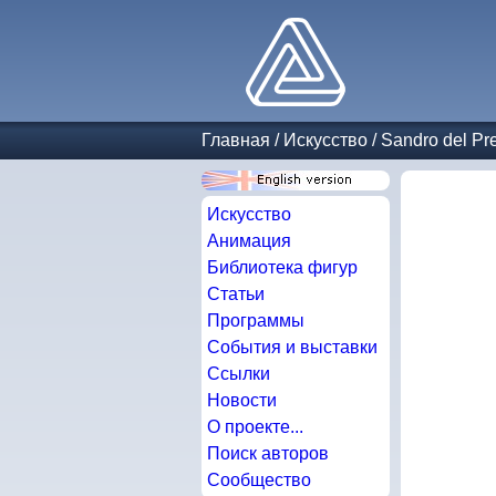
Главная
/
Искусство
/
Sandro del Pr
Искусство
Анимация
Библиотека фигур
Статьи
Программы
События и выставки
Ссылки
Новости
О проекте...
Поиск авторов
Сообщество