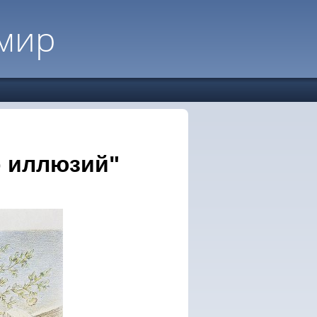
мир
р иллюзий"