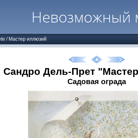
Невозможный 
ete
/
Мастер иллюзий
Сандро Дель-Прет "Масте
Садовая ограда