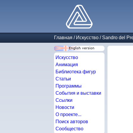
Главная
/
Искусство
/
Sandro del Pr
Искусство
Анимация
Библиотека фигур
Статьи
Программы
События и выставки
Ссылки
Новости
О проекте...
Поиск авторов
Сообщество