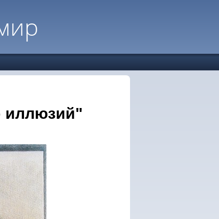
мир
р иллюзий"