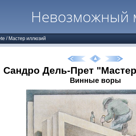
Невозможный 
ete
/
Мастер иллюзий
Сандро Дель-Прет "Масте
Винные воры