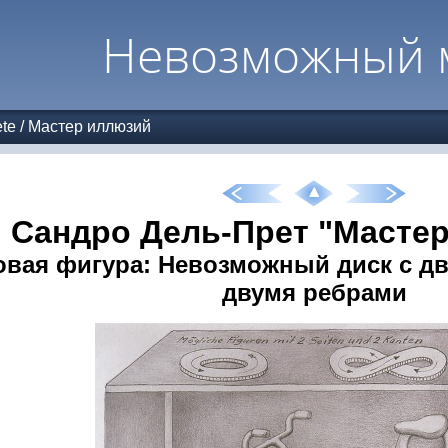
Невозможный 
ete
/
Мастер иллюзий
Сандро Дель-Прет "Масте
овая фигура: Невозможный диск с д
двумя ребрами