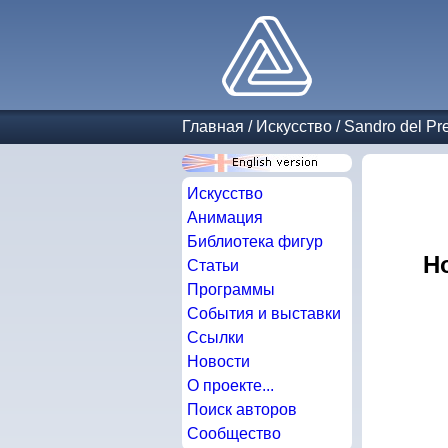
Главная
/
Искусство
/
Sandro del Pr
Искусство
Анимация
Библиотека фигур
Н
Статьи
Программы
События и выставки
Ссылки
Новости
О проекте...
Поиск авторов
Сообщество