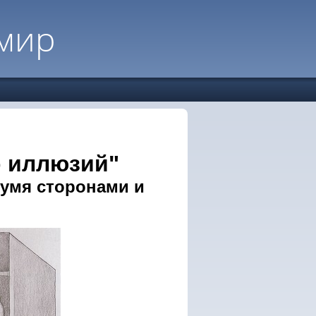
мир
р иллюзий"
вумя сторонами и