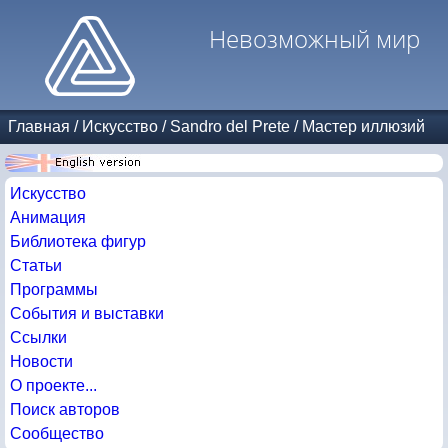
Невозможный мир
Главная
/
Искусство
/
Sandro del Prete
/
Мастер иллюзий
Искусство
Анимация
Библиотека фигур
Статьи
Программы
События и выставки
Ссылки
Новости
О проекте...
Поиск авторов
Сообщество