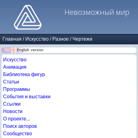
Невозможный мир
Главная
/
Искусство
/
Разное
/
Чертежи
Искусство
Анимация
Библиотека фигур
Статьи
Программы
События и выставки
Ссылки
Новости
О проекте...
Поиск авторов
Сообщество