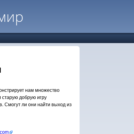
мир
м
нстрирует нам множество
м старую добрую игру
в. Смогут ли они найти выход из
t.com