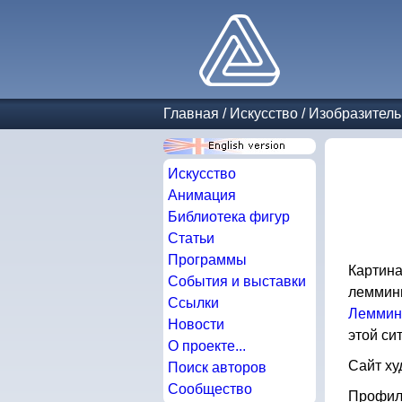
Главная
/
Искусство
/
Изобразитель
Искусство
Анимация
Библиотека фигур
Статьи
Программы
Картина
События и выставки
лемминг
Ссылки
Леммин
Новости
этой си
О проекте...
Сайт х
Поиск авторов
Сообщество
Профиль