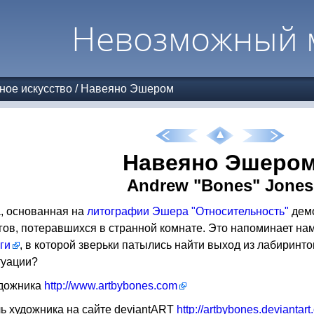
Невозможный 
ное искусство
/
Навеяно Эшером
Навеяно Эшеро
Andrew "Bones" Jones
, основанная на
литографии Эшера "Относительность"
демо
ов, потеравшихся в странной комнате. Это напоминает на
ги
, в которой зверьки патылись найти выход из лабиринто
туации?
удожника
http://www.artbybones.com
 художника на сайте deviantART
http://artbybones.deviantar