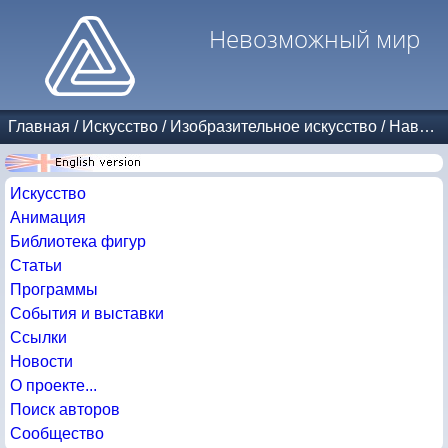
Невозможный мир
Главная
/
Искусство
/
Изобразительное искусство
/
Навеяно Эшером
Искусство
Анимация
Библиотека фигур
Статьи
Программы
События и выставки
Ссылки
Новости
О проекте...
Поиск авторов
Сообщество