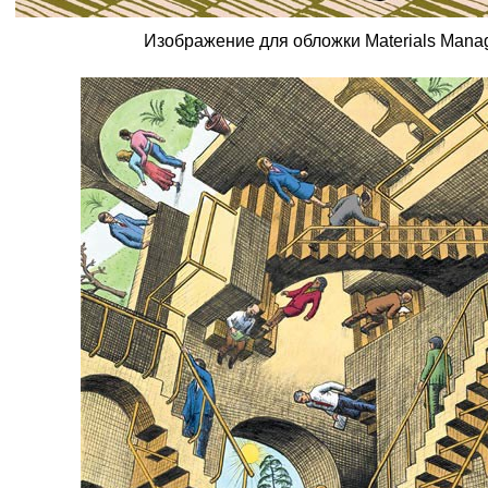
Изображение для обложки Materials Mana