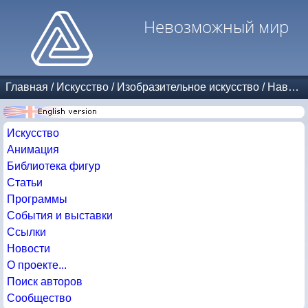
Невозможный мир
Главная
/
Искусство
/
Изобразительное искусство
/
Навеяно Эшером
Искусство
Анимация
Библиотека фигур
Статьи
Программы
События и выставки
Ссылки
Новости
О проекте...
Поиск авторов
Сообщество