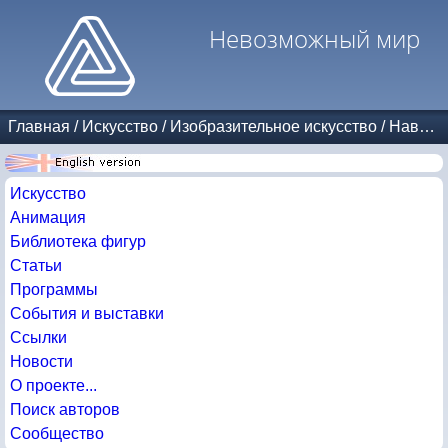
Невозможный мир
Главная
/
Искусство
/
Изобразительное искусство
/
Навеяно Эшером
Искусство
Анимация
Библиотека фигур
Статьи
Программы
События и выставки
Ссылки
Новости
О проекте...
Поиск авторов
Сообщество