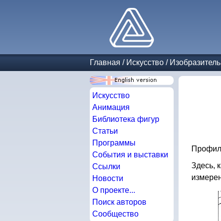
Главная
/
Искусство
/
Изобразитель
Искусство
Анимация
Библиотека фигур
Статьи
Программы
Профиль
События и выставки
Здесь, 
Ссылки
измерен
Новости
О проекте...
Поиск авторов
Сообщество