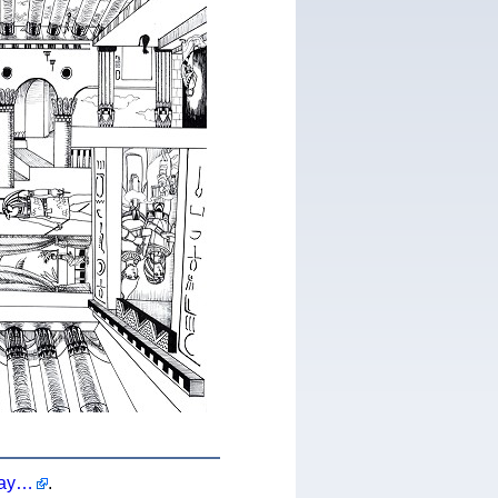
http://tuno-kid.deviantart.com/art/A-day-in-Ancient-Egypt-482066134
.