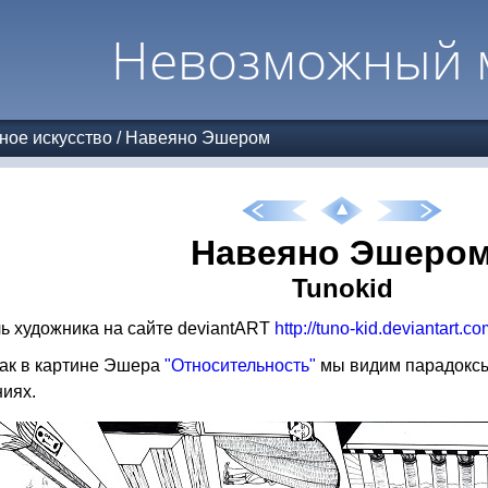
Невозможный 
ное искусство
/
Навеяно Эшером
Навеяно Эшеро
Tunokid
 художника на сайте deviantART
http://tuno-kid.deviantart.c
как в картине Эшера
"Относительность"
мы видим парадоксы 
иях.