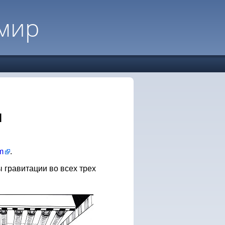
мир
м
om
.
гравитации во всех трех