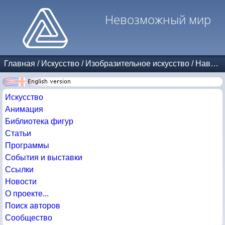
Невозможный мир
Главная
/
Искусство
/
Изобразительное искусство
/
Навеяно Эшером
Искусство
Анимация
Библиотека фигур
Статьи
Программы
События и выставки
Ссылки
Новости
О проекте...
Поиск авторов
Сообщество