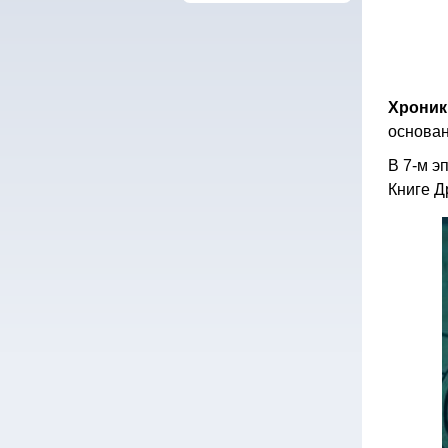
Хрони
основан
В 7-м э
Книге Д