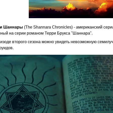
ки Шаннары
(The Shannara Chronicles) - американский сер
ный на серии романом Терри Брукса "Шаннара".
пизоде второго сезона можно увидеть невозможную семилуч
руидов.