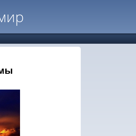
мир
ьмы