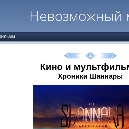
Невозможный 
тфильмы
Кино и мультфил
Хроники Шаннары