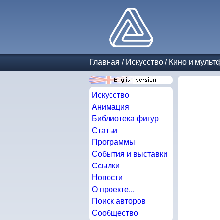
Главная
/
Искусство
/
Кино и муль
Искусство
Анимация
Библиотека фигур
Статьи
Программы
События и выставки
Ссылки
Новости
О проекте...
Поиск авторов
Сообщество