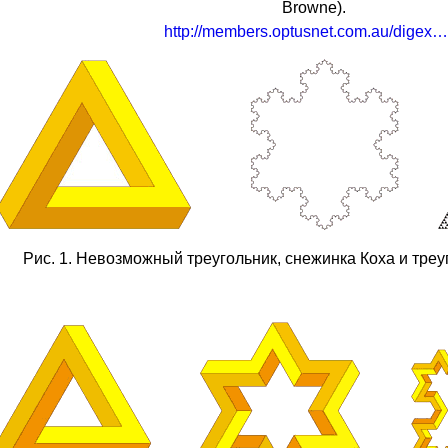
Browne).
http://members.optusnet.com.au/digex/impossible-fractals-figures/
Рис. 1. Невозможный треугольник, снежинка Коха и треу