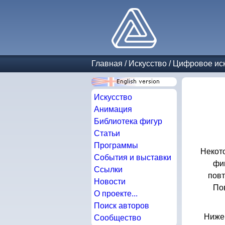
Главная
/
Искусство
/
Цифровое иск
Искусство
Анимация
Библиотека фигур
Статьи
Программы
Некот
События и выставки
фи
Ссылки
повт
Новости
По
О проекте...
Поиск авторов
Ниже
Сообщество