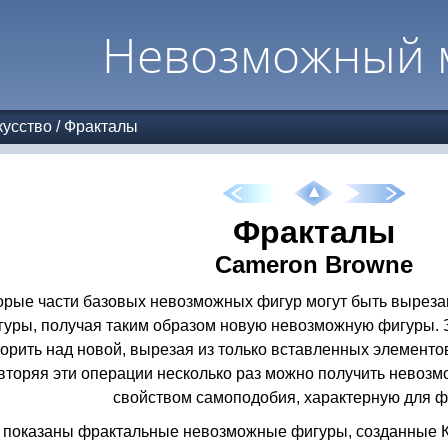
Невозможный 
усство
/
Фракталы
Фракталы
Cameron Browne
орые части базовых невозможных фигур могут быть выреза
гуры, получая таким образом новую невозможную фигуры. 
орить над новой, вырезая из только вставленных элементов
вторяя эти операции несколько раз можно получить невоз
свойством самоподобия, характерную для 
 показаны фрактальные невозможные фигуры, созданные 