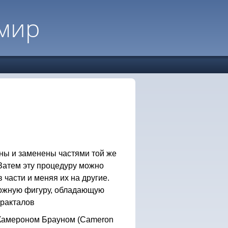
мир
ны и заменены частями той же
Затем эту процедуру можно
 части и меняя их на другие.
можную фигуру, обладающую
фракталов
Камероном Брауном (Cameron