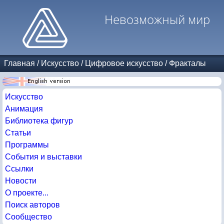
Невозможный мир
Главная
/
Искусство
/
Цифровое искусство
/
Фракталы
Искусство
Анимация
Библиотека фигур
Статьи
Программы
События и выставки
Ссылки
Новости
О проекте...
Поиск авторов
Сообщество