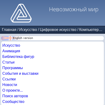
Невозможный мир
Главная
/
Искусство
/
Цифровое искусство
/
Компьютерные игры
Искусство
Анимация
Библиотека фигур
Статьи
Программы
События и выставки
Ссылки
Новости
О проекте...
Поиск авторов
Сообщество