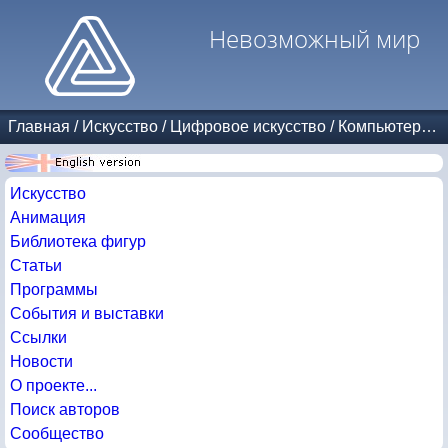
Невозможный мир
Главная
/
Искусство
/
Цифровое искусство
/
Компьютерные игры
Искусство
Анимация
Библиотека фигур
Статьи
Программы
События и выставки
Ссылки
Новости
О проекте...
Поиск авторов
Сообщество