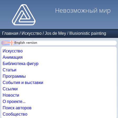
Невозможный мир
Главная
/
Искусство
/
Jos de Mey
/
Illusionistic painting
Искусство
Анимация
Библиотека фигур
Статьи
Программы
События и выставки
Ссылки
Новости
О проекте...
Поиск авторов
Сообщество