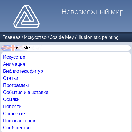
Невозможный мир
Главная
/
Искусство
/
Jos de Mey
/
Illusionistic painting
Искусство
Анимация
Библиотека фигур
Статьи
Программы
События и выставки
Ссылки
Новости
О проекте...
Поиск авторов
Сообщество