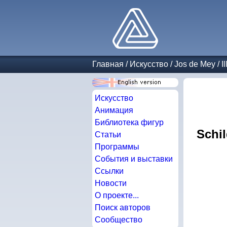
Главная
/
Искусство
/
Jos de Mey
/
I
Искусство
Анимация
Библиотека фигур
Schil
Статьи
Программы
События и выставки
Ссылки
Новости
О проекте...
Поиск авторов
Сообщество