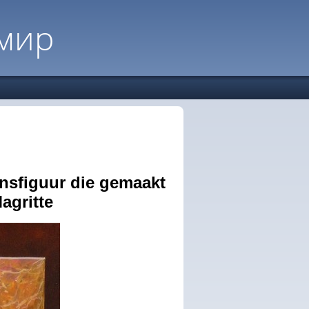
мир
onsfiguur die gemaakt
agritte