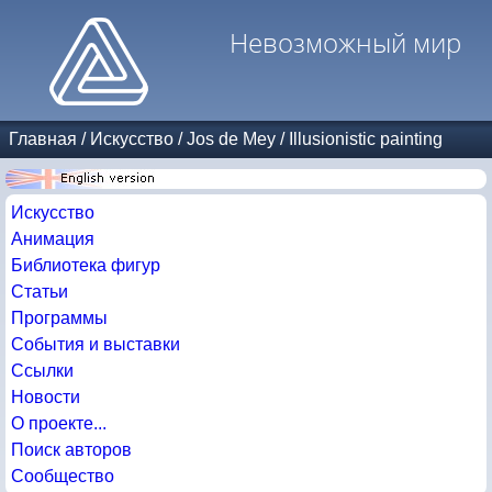
Невозможный мир
Главная
/
Искусство
/
Jos de Mey
/
Illusionistic painting
Искусство
Анимация
Библиотека фигур
Статьи
Программы
События и выставки
Ссылки
Новости
О проекте...
Поиск авторов
Сообщество