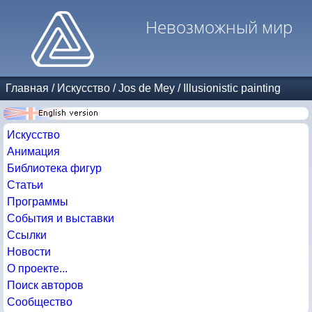
Невозможный мир
Главная
/
Искусство
/
Jos de Mey
/
Illusionistic painting
Искусство
Анимация
Библиотека фигур
Статьи
Программы
События и выставки
Ссылки
Новости
О проекте...
Поиск авторов
Сообщество