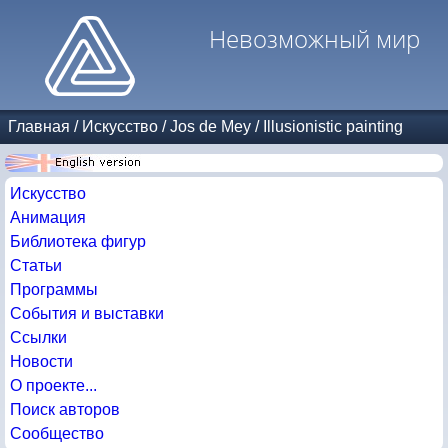
Невозможный мир
Главная
/
Искусство
/
Jos de Mey
/
Illusionistic painting
Искусство
Анимация
Библиотека фигур
Статьи
Программы
События и выставки
Ссылки
Новости
О проекте...
Поиск авторов
Сообщество